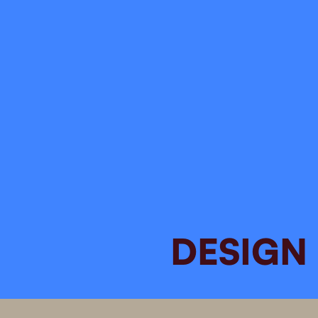
de entrada.
DESIGN
contato@grupocriativo.com