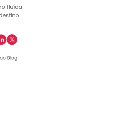
o fluída
destino
 ao Blog