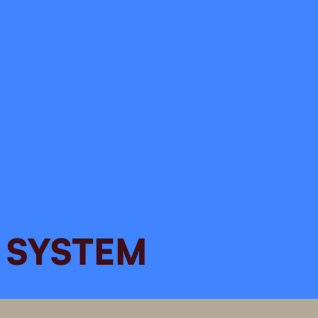
Porto Alegre
SYSTEM
Rua Baronesa do Gravataí 1122 |
CEP: 90130-010
T.55 51 99969-3926
São Paulo