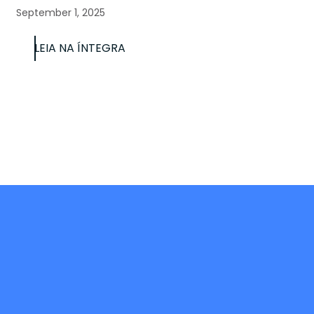
September 1, 2025
LEIA NA ÍNTEGRA
va-se na Design Venture, a newsletter do Grupo Cr