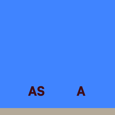
Sobre nós
AS
A
Trabalhos
Design venture
Contato
Política de
privacidade