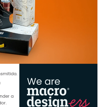
smitida.
a
ender a
or.