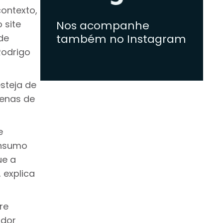
contexto,
Nos acompanhe
 site
também no Instagram
de
Rodrigo
steja de
penas de
e
onsumo
ue a
 explica
re
idor