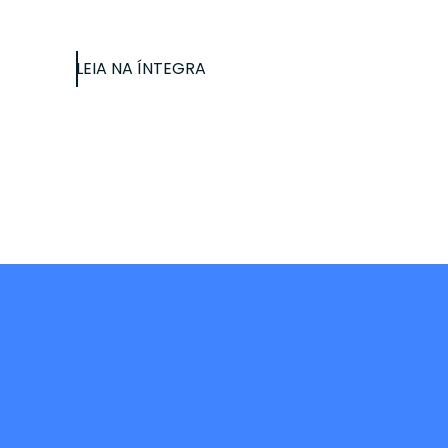
LEIA NA ÍNTEGRA
Panorama geral do
Inscre
design na sua caixa